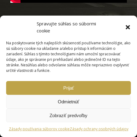
Spravujte súhlas so súbormi
cookie
spracoval:
www.webovagrafika.sk
,
www.virtualne-prehliadky.com
Na poskytovanie tých najlepších skúseností používame technológie, ako
sú súbory cookie na ukladanie a/alebo prístup k informáciám o
zariadení. Súhlas s týmito technológiami nám umožní spracovávať
údaje, ako je správanie pri prehliadaní alebo jedinečné ID na tejto
stránke. Nesúhlas alebo odvolanie súhlasu môže nepriaznivo ovplyvniť
určité vlastnosti a funkcie.
Prijať
Odmietnúť
Zobraziť predvoľby
Zásady používania súborov cookie
Zásady ochrany osobných údajov